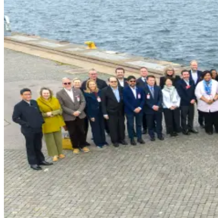
Grow Global
Grow Global
Exportstatistik
Invest in Blekinge
Företagsetableringar
Styrkeområden
Stöd vid etablering