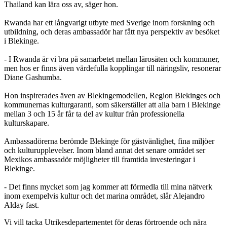
Thailand kan lära oss av, säger hon.
Rwanda har ett långvarigt utbyte med Sverige inom forskning och
utbildning, och deras ambassadör har fått nya perspektiv av besöket
i Blekinge.
- I Rwanda är vi bra på samarbetet mellan lärosäten och kommuner,
men hos er finns även värdefulla kopplingar till näringsliv, resonerar
Diane Gashumba.
Hon inspirerades även av Blekingemodellen, Region Blekinges och
kommunernas kulturgaranti, som säkerställer att alla barn i Blekinge
mellan 3 och 15 år får ta del av kultur från professionella
kulturskapare.
Ambassadörerna berömde Blekinge för gästvänlighet, fina miljöer
och kulturupplevelser. Inom bland annat det senare området ser
Mexikos ambassadör möjligheter till framtida investeringar i
Blekinge.
- Det finns mycket som jag kommer att förmedla till mina nätverk
inom exempelvis kultur och det marina området, slår Alejandro
Alday fast.
Vi vill tacka Utrikesdepartementet för deras förtroende och nära