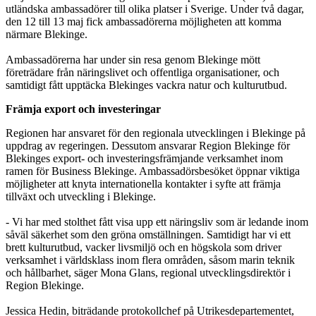
utländska ambassadörer till olika platser i Sverige. Under två dagar,
den 12 till 13 maj fick ambassadörerna möjligheten att komma
närmare Blekinge.
Ambassadörerna har under sin resa genom Blekinge mött
företrädare från näringslivet och offentliga organisationer, och
samtidigt fått upptäcka Blekinges vackra natur och kulturutbud.
Främja export och investeringar
Regionen har ansvaret för den regionala utvecklingen i Blekinge på
uppdrag av regeringen. Dessutom ansvarar Region Blekinge för
Blekinges export- och investeringsfrämjande verksamhet inom
ramen för Business Blekinge. Ambassadörsbesöket öppnar viktiga
möjligheter att knyta internationella kontakter i syfte att främja
tillväxt och utveckling i Blekinge.
- Vi har med stolthet fått visa upp ett näringsliv som är ledande inom
såväl säkerhet som den gröna omställningen. Samtidigt har vi ett
brett kulturutbud, vacker livsmiljö och en högskola som driver
verksamhet i världsklass inom flera områden, såsom marin teknik
och hållbarhet, säger Mona Glans, regional utvecklingsdirektör i
Region Blekinge.
Jessica Hedin, biträdande protokollchef på Utrikesdepartementet,