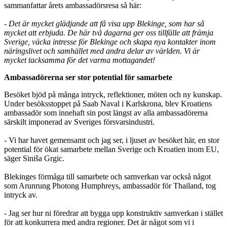
sammanfattar årets ambassadörsresa så här:
- Det är mycket glädjande att få visa upp Blekinge, som har så
mycket att erbjuda. De här två dagarna ger oss tillfälle att främja
Sverige, väcka intresse för Blekinge och skapa nya kontakter inom
näringslivet och samhället med andra delar av världen. Vi är
mycket tacksamma för det varma mottagandet!
Ambassadörerna ser stor potential för samarbete
Besöket bjöd på många intryck, reflektioner, möten och ny kunskap.
Under besöksstoppet på Saab Naval i Karlskrona, blev Kroatiens
ambassadör som innehaft sin post längst av alla ambassadörerna
särskilt imponerad av Sveriges försvarsindustri.
- Vi har havet gemensamt och jag ser, i ljuset av besöket här, en stor
potential för ökat samarbete mellan Sverige och Kroatien inom EU,
säger Siniša Grgic.
Blekinges förmåga till samarbete och samverkan var också något
som Arunrung Photong Humphreys, ambassadör för Thailand, tog
intryck av.
- Jag ser hur ni föredrar att bygga upp konstruktiv samverkan i stället
för att konkurrera med andra regioner. Det är något som vi i