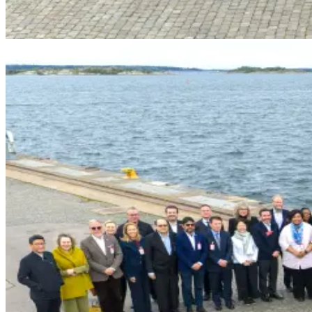
Stöd vid etablering
Nätverkande
Innovation
Tillgång till marknader
Arbetskraft
Artiklar
Kontakt
EN
SV