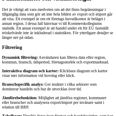
Det är viktigt att vara medveten om att det finns begränsningar i
tillgänglig data som gör att inte hela bilden av export och import går
att visa. Ett exempel är om ett företags huvudkontor är beläget i
annan region. I dessa fall hänvisar vi till Kommerskollegiums
statistik. Ett annat exempel är att handel under ett för EU fastställt
tröskelvärde inte är inkluderad i statistiken. För ytterligare detaljer se
längre ner på sidan.
Filtrering
Dynamisk filtrering:
Användaren kan filtrera data efter region,
kommun, bransch, tidsperiod, företagsstorlek och exportmarknad.
Interaktiva diagram och kartor:
Klickbara diagram och kartor
visar mer information vid hovring eller klick.
Branschspecifik analys:
Ger insikter i vilka sektorer som
dominerar handeln och hur de utvecklas över tid.
Jämförelsefunktion:
Möjlighet att jämföra regioner, kommuner
eller branscher och analysera export/import per invånare samt i
relation till BRP.
Tabellvyer:
Flexibla listor över företag och handelsvärden, som kan