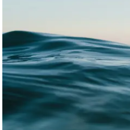
Grow Global
Exportstatistik
Invest in Blekinge
Företagsetableringar
Styrkeområden
Stöd vid etablering