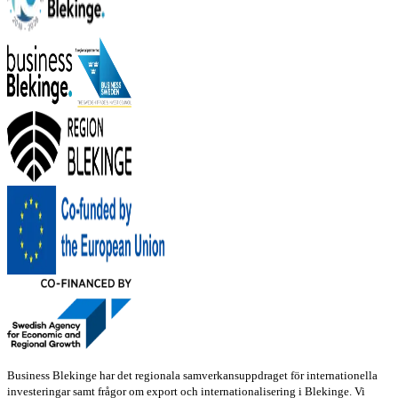
Business Blekinge har det regionala samverkansuppdraget för internationella
investeringar samt frågor om export och internationalisering i Blekinge. Vi