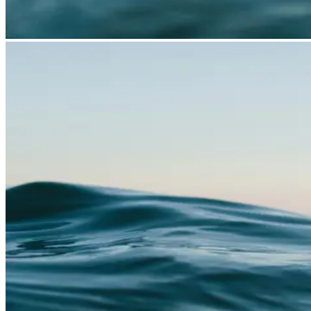
Stöd vid etablering
Nätverkande
Innovation
Tillgång till marknader
Arbetskraft
Artiklar
Kontakt
EN
SV