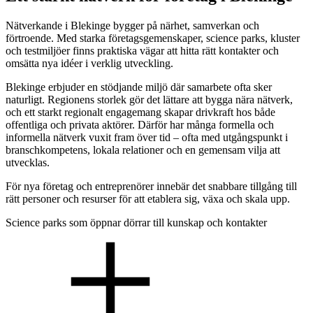
Nätverkande i Blekinge bygger på närhet, samverkan och
förtroende. Med starka företagsgemenskaper, science parks, kluster
och testmiljöer finns praktiska vägar att hitta rätt kontakter och
omsätta nya idéer i verklig utveckling.
Blekinge erbjuder en stödjande miljö där samarbete ofta sker
naturligt. Regionens storlek gör det lättare att bygga nära nätverk,
och ett starkt regionalt engagemang skapar drivkraft hos både
offentliga och privata aktörer. Därför har många formella och
informella nätverk vuxit fram över tid – ofta med utgångspunkt i
branschkompetens, lokala relationer och en gemensam vilja att
utvecklas.
För nya företag och entreprenörer innebär det snabbare tillgång till
rätt personer och resurser för att etablera sig, växa och skala upp.
Science parks som öppnar dörrar till kunskap och kontakter