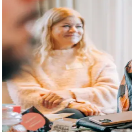
Grow Global
Grow Global
Exportstatistik
Invest in Blekinge
Företagsetableringar
Styrkeområden
Stöd vid etablering