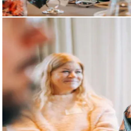
Stöd vid etablering
Nätverkande
Innovation
Tillgång till marknader
Arbetskraft
Artiklar
Kontakt
EN
SV