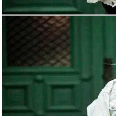
Stöd vid etablering
Nätverkande
Innovation
Tillgång till marknader
Arbetskraft
Artiklar
Kontakt
EN
SV