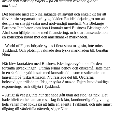
driver hon World of Fajers – på en ständigt växande global
marknad.
Det började med att Nina saknade ett snyggt och enkelt kit för att
förvara sin yogamatta och yogakläder. En idé började gro om att
designa en snygg väska med nödvändigt innehåll. Via Blekinge
Business Incubator kom hon i kontakt med Business Blekinge och
Almi som hjälpte henne med finansiering, och snart lanserade hon
en kollektion riktad mot den amerikanska marknaden.
– World of Fajers började synas i flera stora magasin, inte minst i
Tyskland. Och plötsligt vaknade den tyska marknaden till, berättar
Nina¨.
Här blev kontakten med Business Blekinge avgörande för den
fortsatta utvecklingen. Utifrån Ninas behov och önskemål satte man
in en skräddarsydd insats med konsultstöd – som resulterade i en
lansering på tyska Amazon. Nu rasslade det till. Ordrarna
bokstavligen trillade in. Idag är tyska Amazon Fajers huvudsakliga
exponerings- och säljyta i Tyskland.
– Ärligt så vet jag inte hur det hade gått utan det stöd jag fick. Det
hade blivit en helt annan resa. Jag fick lån, kontinuerlig rådgivning
hela vägen med fokus på att hitta en agent i Tyskland, och inte minst
tillgång till värdefulla nätverk, säger Nina.