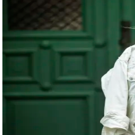
Grow Global
Grow Global
Exportstatistik
Invest in Blekinge
Företagsetableringar
Styrkeområden
Stöd vid etablering