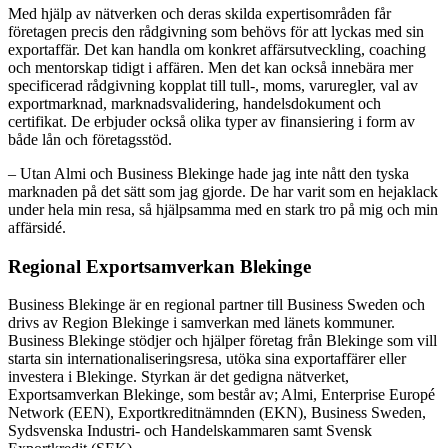
Med hjälp av nätverken och deras skilda expertisområden får
företagen precis den rådgivning som behövs för att lyckas med sin
exportaffär. Det kan handla om konkret affärsutveckling, coaching
och mentorskap tidigt i affären. Men det kan också innebära mer
specificerad rådgivning kopplat till tull-, moms, varuregler, val av
exportmarknad, marknadsvalidering, handelsdokument och
certifikat. De erbjuder också olika typer av finansiering i form av
både lån och företagsstöd.
– Utan Almi och Business Blekinge hade jag inte nått den tyska
marknaden på det sätt som jag gjorde. De har varit som en hejaklack
under hela min resa, så hjälpsamma med en stark tro på mig och min
affärsidé.
Regional Exportsamverkan Blekinge
Business Blekinge är en regional partner till Business Sweden och
drivs av Region Blekinge i samverkan med länets kommuner.
Business Blekinge stödjer och hjälper företag från Blekinge som vill
starta sin internationaliseringsresa, utöka sina exportaffärer eller
investera i Blekinge. Styrkan är det gedigna nätverket,
Exportsamverkan Blekinge, som består av; Almi, Enterprise Europé
Network (EEN), Exportkreditnämnden (EKN), Business Sweden,
Sydsvenska Industri- och Handelskammaren samt Svensk