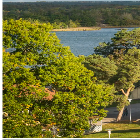
Grow Global
Grow Global
Exportstatistik
Invest in Blekinge
Företagsetableringar
Styrkeområden
Stöd vid etablering
Stöd vid etablering
Nätverkande