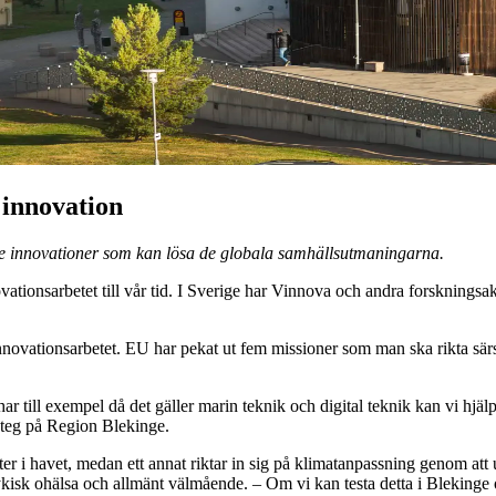
 innovation
ade innovationer som kan lösa de globala samhällsutmaningarna.
ionsarbetet till vår tid. I Sverige har Vinnova och andra forskningsaktör
nnovationsarbetet. EU har pekat ut fem missioner som man ska rikta särsk
ar till exempel då det gäller marin teknik och digital teknik kan vi hjä
ateg på Region Blekinge.
r i havet, medan ett annat riktar in sig på klimatanpassning genom att
sykisk ohälsa och allmänt välmående. – Om vi kan testa detta i Blekinge 