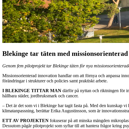
Blekinge tar täten med missionsorienterad
Genom fem pilotprojekt tar Blekinge täten för nya missionsorienter
Missionsorienterad innovation handlar om att förnya och anpassa innovat
förändringar i strukturer och policies samt praktiskt arbete.
I BLEKINGE TITTAR MAN
därför på nyttan och riktningen för i
hållbara städer, jordbruksmark och cancer.
– Det är det som vi i Blekinge har tagit fasta på. Med den kunskap vi h
klimatanpassning, berättar Erika Augustinsson, som är innovationsstr
ETT AV PROJEKTEN
fokuserar på att minska mängden mikroplaste
Dessutom pågår pilotprojekt som syftar till att hantera frågor kring p