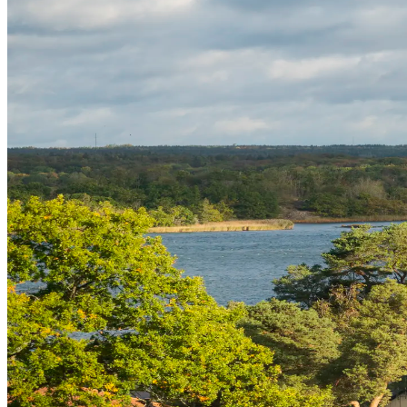
Innovation
Tillgång till marknader
Arbetskraft
Artiklar
Kontakt
EN
SV